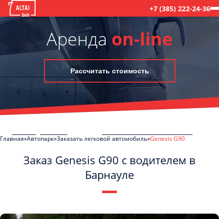
+7 (385) 222-24-36
Аренда
on-line
Рассчитать стоимость
Главная
Автопарк
Заказать легковой автомобиль
Genesis G90
Заказ Genesis G90 с водителем в
Барнауле
C
Политикой конфиденциальности
ознакомлен(а), даю согласие на
обработку моих Персональных данных