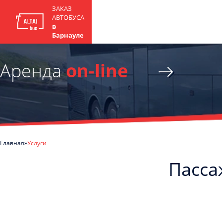
ЗАКАЗ
АВТОБУСА
в
Барнауле
Аренда
on-line
Главная
Услуги
Пасса