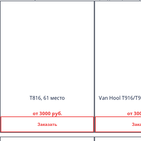
T816, 61 место
Van Hool T916/T9
от
3000 руб.
от
30
Заказать
Зак