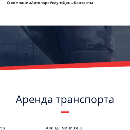
О компании
Автопарк
Услуги
Цены
Контакты
Аренда транспорта
уса
Аренда минивэна