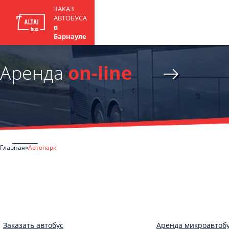
ЗАКАЗ
АВТОБУСА
в
Барнауле
Аренда
on-line
Главная
Автопарк
Заказать автобус
Аренда микроавтоб