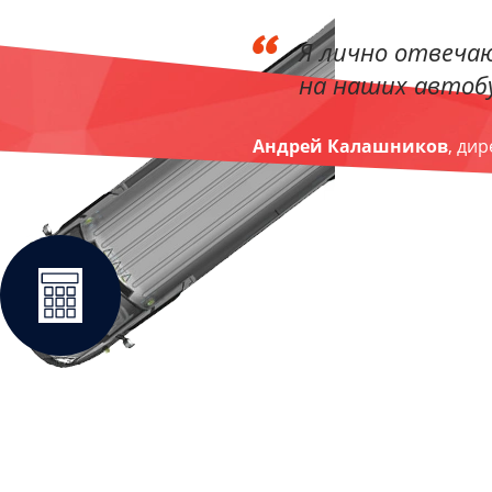
Я лично отвечаю
на наших автобу
Андрей Калашников
, ди