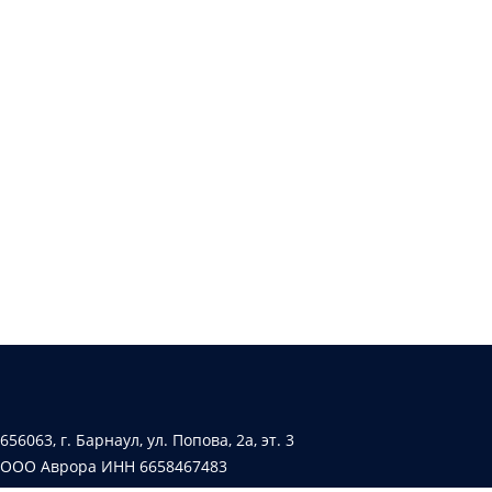
656063, г. Барнаул, ул. Попова, 2а, эт. 3
ООО Аврора ИНН 6658467483