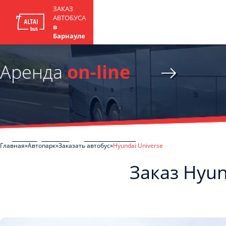
ЗАКАЗ
АВТОБУСА
в
Барнауле
Аренда
on-line
Главная
Автопарк
Заказать автобус
Hyundai Universe
Заказ Hyun