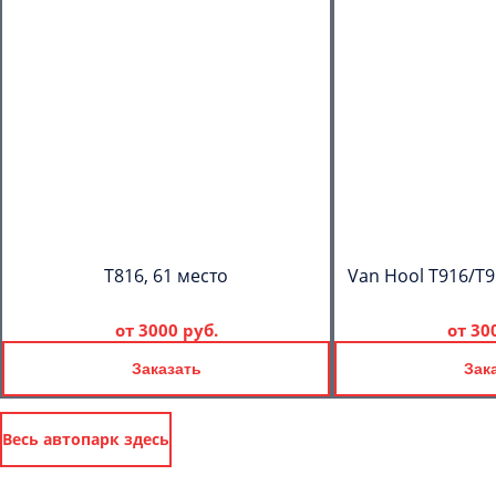
T816, 61 место
Van Hool T916/T9
от
3000 руб.
от
30
Заказать
Зак
Весь автопарк здесь