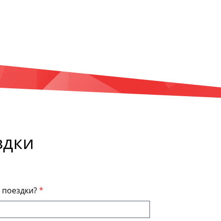
здки
я поездки?