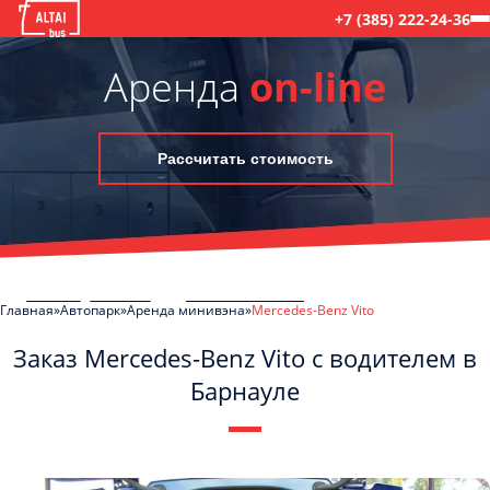
+7 (385) 222-24-36
Аренда
on-line
Рассчитать стоимость
Главная
Автопарк
Аренда минивэна
Mercedes-Benz Vito
Заказ Mercedes-Benz Vito с водителем в
Барнауле
C
Политикой конфиденциальности
ознакомлен(а), даю согласие на
обработку моих Персональных данных